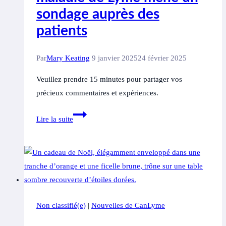
sondage auprès des
patients
Par
Mary Keating
9 janvier 2025
24 février 2025
Veuillez prendre 15 minutes pour partager vos
précieux commentaires et expériences.
Alliance
Lire la suite
canadienne
de
la
maladie
de
Lyme
Non classifié(e)
|
Nouvelles de CanLyme
mène
un