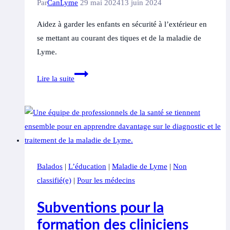
zones
Par
CanLyme
29 mai 2024
13 juin 2024
boisées
Aidez à garder les enfants en sécurité à l’extérieur en
se mettant au courant des tiques et de la maladie de
Lyme.
Dirigeants
Lire la suite
de
camps
d’été,
éducateurs
de
plein
Balados
|
L’éducation
|
Maladie de Lyme
|
Non
air,
classifié(e)
|
Pour les médecins
enseignants
et
Subventions pour la
parents
formation des cliniciens