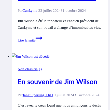
une
Par
CanLyme
23 juillet 2024
31 octobre 2024
mise
en
Jim Wilson a été le fondateur et l’ancien président de
garde
CanLyme et son travail a changé d’innombrables vies.
In
Lire la suite
memoriam :
Jim
Wilson
Non classifié(e)
En souvenir de Jim Wilson
Par
Janet Sperling, PhD
9 juillet 2024
31 octobre 2024
C’est avec le cœur lourd que nous annonçons le décès