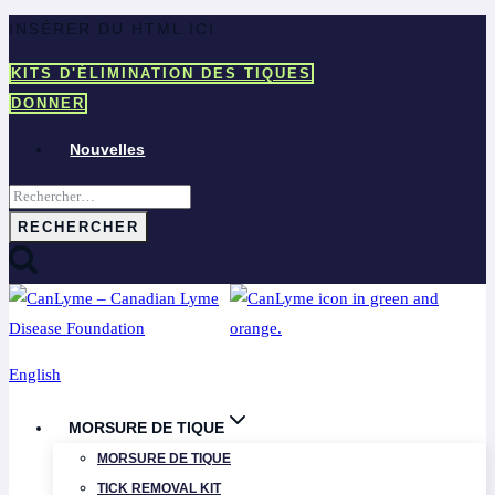
Aller
INSÉRER DU HTML ICI
au
KITS D'ÉLIMINATION DES TIQUES
contenu
DONNER
Nouvelles
Rechercher :
English
MORSURE DE TIQUE
MORSURE DE TIQUE
TICK REMOVAL KIT