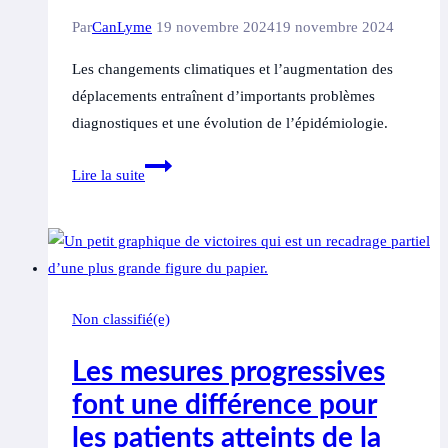
Lyme
Par
CanLyme
19 novembre 2024
19 novembre 2024
Les changements climatiques et l’augmentation des
déplacements entraînent d’importants problèmes
diagnostiques et une évolution de l’épidémiologie.
Les
Lire la suite
voyages
rendent
les
maladies
des
Non classifié(e)
tiques
plus
Les mesures progressives
difficiles
font une différence pour
à
les patients atteints de la
diagnostiquer,