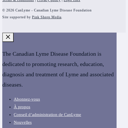
Terms & conditions
|
Privacy policy
|
Logo files
© 2026 CanLyme - Canadian Lyme Disease Foundation
Site supported by
Pink Sheep Media
.
The Canadian Lyme Disease Foundation is
dedicated to promoting research, education,
diagnosis and treatment of Lyme and associated
diseases.
Abonnez-vous
À propos
Conseil d’administration de CanLyme
Nouvelles