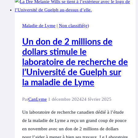
des
dons,
votre
Maladie de Lyme
|
Non classifié(e)
soutien
change
Un don de 2 millions de
des
dollars stimule le
vies
laboratoire de recherche de
l’Université de Guelph sur
la maladie de Lyme
Par
CanLyme
1 décembre 2024
24 février 2025
Un laboratoire de recherche canadien dédié à l’étude
de la maladie de Lyme a reçu un grand coup de pouce
en novembre avec un don de 2 millions de dollars
pour l’aider à mener à bien ses travaux. Le Laboratoire