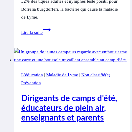
32% des tiques adultes et nymphes testé positif pour
Borrelia burgdorferi, la bactérie qui cause la maladie
de Lyme.
Les
Lire la suite
chercheurs
étudient
les
tiques
à
L’éducation
|
Maladie de Lyme
|
Non classifié(e)
|
Ottawa,
Prévention
où
les
Dirigeants de camps d’été,
zones
éducateurs de plein air,
résidentielles
enseignants et parents
bordent
les