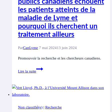
publics canadiens échouent
les patients atteints de la
maladie de Lyme et
pourquoi ils cherchent un
traitement ailleurs
Par
CanLyme
7 mai 2024
13 juin 2024
Promouvoir la recherche et les chercheurs canadiens.
Pourquoi
Lire la suite
les
soins
de
santé
publics
Non classifié(e)
|
Recherche
canadiens