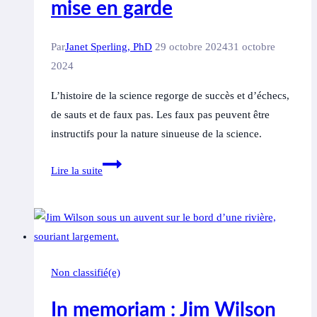
mise en garde
de
la
maladie
Par
Janet Sperling, PhD
29 octobre 2024
31 octobre
de
2024
Lyme
L’histoire de la science regorge de succès et d’échecs,
au
de sauts et de faux pas. Les faux pas peuvent être
Canada
instructifs pour la nature sinueuse de la science.
La
Lire la suite
science
de
la
couverture
mondiale
Non classifié(e)
du
lichen
In memoriam : Jim Wilson
est