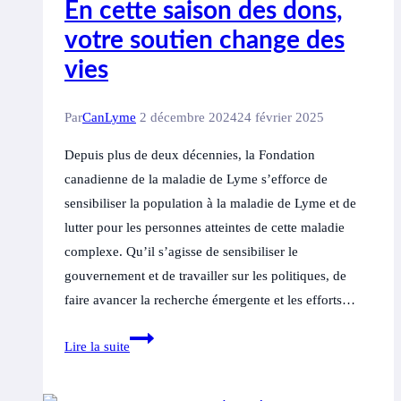
En cette saison des dons,
sondage
votre soutien change des
auprès
vies
des
patients
Par
CanLyme
2 décembre 2024
24 février 2025
Depuis plus de deux décennies, la Fondation
canadienne de la maladie de Lyme s’efforce de
sensibiliser la population à la maladie de Lyme et de
lutter pour les personnes atteintes de cette maladie
complexe. Qu’il s’agisse de sensibiliser le
gouvernement et de travailler sur les politiques, de
faire avancer la recherche émergente et les efforts…
En
Lire la suite
cette
saison