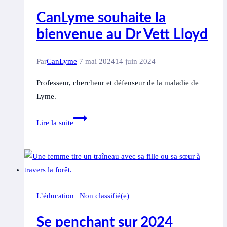
échouent
CanLyme souhaite la
les
bienvenue au Dr Vett Lloyd
patients
atteints
Par
CanLyme
7 mai 2024
14 juin 2024
de
la
Professeur, chercheur et défenseur de la maladie de
maladie
Lyme.
de
CanLyme
Lyme
Lire la suite
souhaite
et
la
pourquoi
bienvenue
ils
au
cherchent
Dr
un
L’éducation
|
Non classifié(e)
Vett
traitement
Lloyd
ailleurs
Se penchant sur 2024