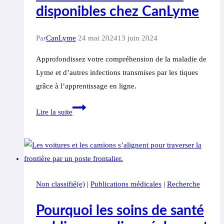
disponibles chez CanLyme
Par
CanLyme
24 mai 2024
13 juin 2024
Approfondissez votre compréhension de la maladie de
Lyme et d’autres infections transmises par les tiques
grâce à l’apprentissage en ligne.
Subventions
Lire la suite
pour
la
formation
des
cliniciens
Non classifié(e)
|
Publications médicales
|
Recherche
disponibles
chez
Pourquoi les soins de santé
CanLyme