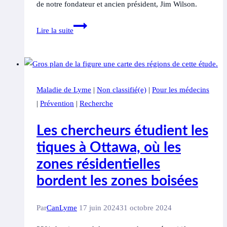
de notre fondateur et ancien président, Jim Wilson.
En
Lire la suite
souvenir
de
Jim
Wilson
Maladie de Lyme
|
Non classifié(e)
|
Pour les médecins
|
Prévention
|
Recherche
Les chercheurs étudient les
tiques à Ottawa, où les
zones résidentielles
bordent les zones boisées
Par
CanLyme
17 juin 2024
31 octobre 2024