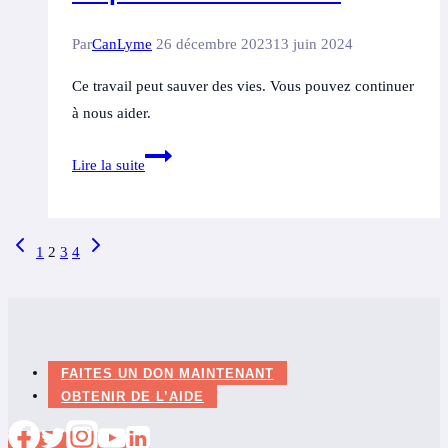
Par
CanLyme
26 décembre 2023
13 juin 2024
Ce travail peut sauver des vies. Vous pouvez continuer
à nous aider.
Se
Lire la suite
penchant
sur
2024
Navigation
Page
Page
1
2
3
4
précédente
suivante
de
page
FAITES UN DON MAINTENANT
OBTENIR DE L’AIDE