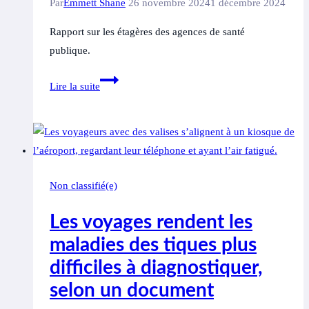
Par
Emmett Shane
26 novembre 2024
1 décembre 2024
de
Rapport sur les étagères des agences de santé
Guelph
publique.
sur
la
Le
Lire la suite
maladie
gouvernement
de
fédéral
Lyme
n’écoute
toujours
pas
Non classifié(e)
les
personnes
Les voyages rendent les
atteintes
maladies des tiques plus
de
difficiles à diagnostiquer,
la
maladie
selon un document
de