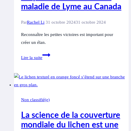
selon
maladie de Lyme au Canada
un
document
Par
Rachel Li
31 octobre 2024
31 octobre 2024
Reconnaître les petites victoires est important pour
créer un élan.
Les
Lire la suite
mesures
progressives
font
une
différence
Non classifié(e)
pour
les
La science de la couverture
patients
mondiale du lichen est une
atteints