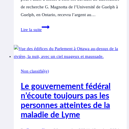
de recherche G. Magnotta de l’Université de Guelph à
Guelph, en Ontario, recevra l’argent au…
Un
Lire la suite
don
de
2
millions
de
Non classifié(e)
dollars
stimule
Le gouvernement fédéral
le
n’écoute toujours pas les
laboratoire
personnes atteintes de la
de
recherche
maladie de Lyme
de
l’Université