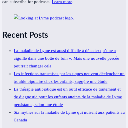
can subscribe for podcasts.
Learn more
.
Recent Posts
La maladie de Lyme est aussi difficile à détecter qu’une «
aiguille dans une botte de foin ». Mais une nouvelle percée
pourrait changer cela
Les infections transmises par les tiques peuvent déclencher un
trouble bipolaire chez les enfants, suggère une étude
La thérapie antibiotique est un outil efficace de traitement et
de diagnostic pour les enfants atteints de la maladie de Lyme
persistante, selon une étude
Six mythes sur la maladie de Lyme qui nuisent aux patients au
Canada