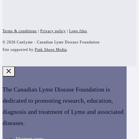
Terms & conditions
|
Privacy policy
|
Logo files
© 2026 CanLyme - Canadian Lyme Disease Foundation
Site supported by
Pink Sheep Media
.
The Canadian Lyme Disease Foundation is
dedicated to promoting research, education,
diagnosis and treatment of Lyme and associated
diseases.
Abonnez-vous