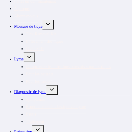
Faites un don maintenant
À propos
Abonnez-vous
OUVRIR/FERMER
Morsure de tique
LE
MENU
Tick Removal Kit
ENFANT
Enlèvement des tiques
Cochez ID
OUVRIR/FERMER
Lyme
LE
MENU
Comprendre les infections transmises par les tiques
ENFANT
Pour les patients
Pour les médecins
OUVRIR/FERMER
Diagnostic de lyme
LE
MENU
Symptômes
ENFANT
Éruption cutanée classique de Lyme
Essais
Traitement
OUVRIR/FERMER
Prévention