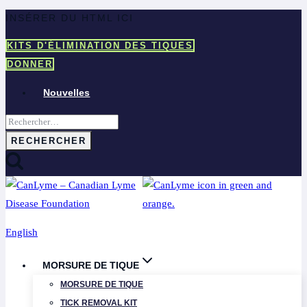
Aller
INSÉRER DU HTML ICI
au
KITS D'ÉLIMINATION DES TIQUES
contenu
DONNER
Nouvelles
Rechercher :
English
MORSURE DE TIQUE
MORSURE DE TIQUE
TICK REMOVAL KIT