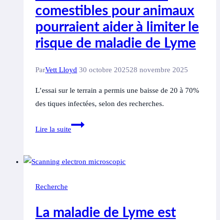
comestibles pour animaux
pourraient aider à limiter le
risque de maladie de Lyme
Par
Vett Lloyd
30 octobre 2025
28 novembre 2025
L’essai sur le terrain a permis une baisse de 20 à 70%
des tiques infectées, selon des recherches.
Comment
Lire la suite
des
vaccins
comestibles
pour
Recherche
animaux
pourraient
La maladie de Lyme est
aider