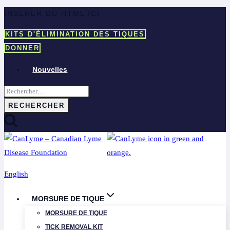
Aller
INSÉRER DU HTML ICI
au
KITS D'ÉLIMINATION DES TIQUES
contenu
DONNER
Nouvelles
Rechercher :
English
MORSURE DE TIQUE
MORSURE DE TIQUE
TICK REMOVAL KIT