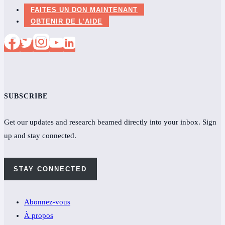
Vett
votre
FAITES UN DON MAINTENANT
Lloyd
température
OBTENIR DE L’AIDE
SUBSCRIBE
Get our updates and research beamed directly into your inbox. Sign
up and stay connected.
STAY CONNECTED
Abonnez-vous
À propos