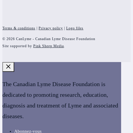
Terms & conditions
|
Privacy policy
|
Logo files
© 2026 CanLyme - Canadian Lyme Disease Foundation
Site supported by
Pink Sheep Media
.
The Canadian Lyme Disease Foundation is
dedicated to promoting research, education,
diagnosis and treatment of Lyme and associated
diseases.
Abonnez-vous