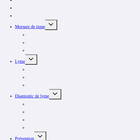
Faites un don maintenant
À propos
Abonnez-vous
OUVRIR/FERMER
Morsure de tique
LE
MENU
Tick Removal Kit
ENFANT
Enlèvement des tiques
Cochez ID
OUVRIR/FERMER
Lyme
LE
MENU
Comprendre les infections transmises par les tiques
ENFANT
Pour les patients
Pour les médecins
OUVRIR/FERMER
Diagnostic de lyme
LE
MENU
Symptômes
ENFANT
Éruption cutanée classique de Lyme
Essais
Traitement
OUVRIR/FERMER
Prévention
LE