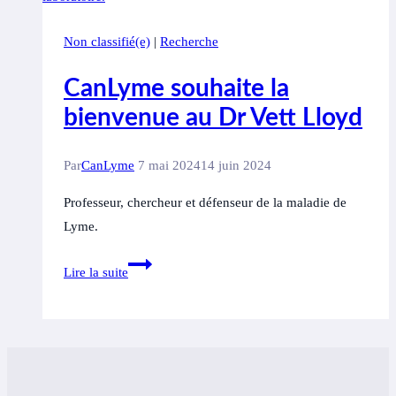
est
difficile
Non classifié(e)
|
Recherche
à
détecter.
CanLyme souhaite la
Mais
bienvenue au Dr Vett Lloyd
un
nouvel
Par
CanLyme
7 mai 2024
14 juin 2024
appareil
pourrait
Professeur, chercheur et défenseur de la maladie de
rendre
Lyme.
ça
CanLyme
presque
Lire la suite
souhaite
aussi
la
simple
bienvenue
que
au
de
Dr
prendre