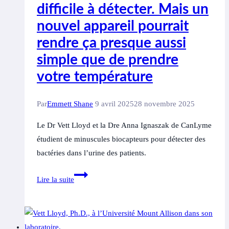
difficile à détecter. Mais un
à
nouvel appareil pourrait
limiter
le
rendre ça presque aussi
risque
simple que de prendre
de
votre température
maladie
de
Par
Emmett Shane
9 avril 2025
28 novembre 2025
Lyme
Le Dr Vett Lloyd et la Dre Anna Ignaszak de CanLyme
étudient de minuscules biocapteurs pour détecter des
bactéries dans l’urine des patients.
La
Lire la suite
maladie
de
Lyme