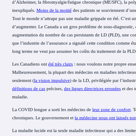
d’Alzheimer, la fibromyalgie/fatigue chronique (ME/SFC), la po
inexpliqués.
Moins de la moitié
des patients se souviennent d’un
Tout le monde n’attrape pas une maladie grippale en été. C’est 
d’augmenter
. Le Canada a un gros problème de sous-diagnostic,
augmentation du nombre de cas persistants de LD (PLD), une cond
que l’industrie de l’assurance a signalé cette condition comme étan
long terme ne veut pas assumer les coûts du traitement de la PLD
Les Canadiens ont
été très clairs
: nous voulons notre propre ense
Malheureusement, la plupart des médecins en maladies infectieuse
seulement (
la vision impulsive
) de la LD, privilégiée par l’indust
définitions de cas
précises,
des lignes directrices erronées
et des t
maladie.
La COVID longue a sorti les médecins de
leur zone de confort
. 
chroniques
. Le gouvernement et
la médecine nous ont laissés to
La maladie lucide est la seule maladie infectieuse qui a des limi