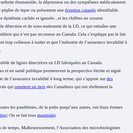
lyarthrite rhumatoïde, la dépression ou des symptômes médicalement
e piqûre de tique ou présentent une
éruption cutanée
identifiable.
une
épidémie cachée et ignorée
, et les chiffres
ne cessent
 de
détection
et de sous-traitement de la LD, ce qui entraîne une
ition qui n’est pas reconnue au Canada. Cela s’explique par le fait
t trop coûteuse à traiter et que l’industrie de l’assurance invalidité à
.
mble de lignes directrices en LD fabriquées au Canada.
s et en santé publique promeuvent la perspective étroite et aiguë
rie de l’assurance invalidité à long terme, qui s’appuie sur
des
ests qui
omettent un tiers
des Canadiens qui ont réellement la
Toutes les pandémies, de la polio jusqu’aux autres, ont leurs
formes
mber
; On se fait tous
manipuler
.
tes de temps. Malheureusement, l’Association des microbiologistes