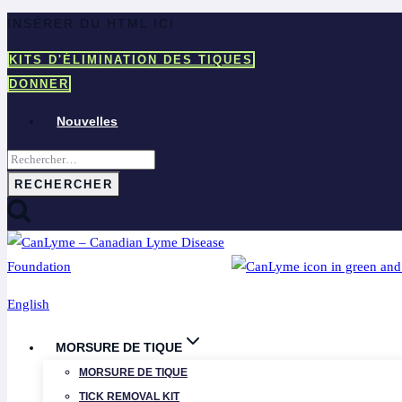
Aller
INSÉRER DU HTML ICI
au
KITS D'ÉLIMINATION DES TIQUES
contenu
DONNER
Nouvelles
Rechercher :
English
MORSURE DE TIQUE
MORSURE DE TIQUE
TICK REMOVAL KIT