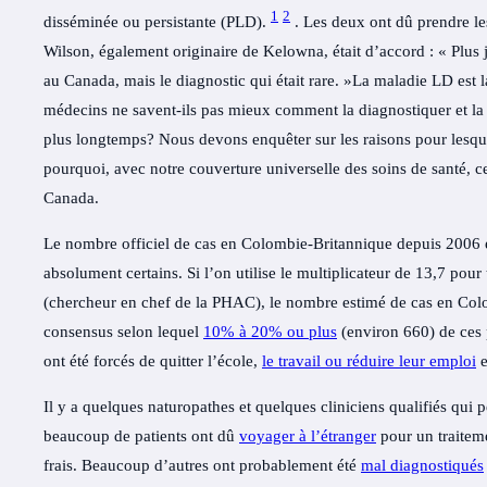
1
2
disséminée ou persistante (PLD).
. Les deux ont dû prendre l
Wilson, également originaire de Kelowna, était d’accord :
« Plus 
au Canada, mais le diagnostic qui était rare.
»La maladie LD est la
médecins ne savent-ils pas mieux comment la diagnostiquer et la t
plus longtemps? Nous devons enquêter sur les raisons pour lesque
pourquoi, avec notre couverture universelle des soins de santé, ce
Canada.
Le nombre officiel de cas en Colombie-Britannique depuis 2006 es
absolument certains. Si l’on utilise le
multiplicateur de 13,7
pour 
(chercheur en chef de la PHAC), le nombre estimé de cas en Colom
consensus selon lequel
10% à 20% ou plus
(environ 660) de ces 
ont été forcés de quitter l’école,
le travail ou réduire leur emploi
e
Il y a quelques naturopathes et quelques cliniciens qualifiés qui 
beaucoup de patients ont dû
voyager à l’étranger
pour un traitem
frais. Beaucoup d’autres ont probablement été
mal diagnostiqués