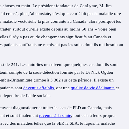
es choses en main. Le président fondateur de CanLyme, M. Jim
j’ai creusé, plus j’ai constaté, c’est que ce n’était pas la maladie rare
 maladie vectorielle la plus courante au Canada, alors pourquoi les
raiter, surtout qu’elle existe depuis au moins 50 ans – voire bien
lles il n’y a pas eu de changements significatifs au Canada et
s patients souffrants ne reçoivent pas les soins dont ils ont besoin au
t de 241. Les autorités ne suivent que quelques cas dont ils sont
tenir compte de la sous-détection fournie par le Dr Nick Ogden
bie-Britannique grimpe à 3 302 sur cette période. Il existe un
patients sont
devenus affaiblis
, ont une
qualité de vie déclinante
et
t dépendre de l’aide sociale.
peuvent diagnostiquer et traiter les cas de PLD au Canada, mais
ent et sont finalement
revenus à la santé
, tout cela à leurs propres
avec des maladies telles que la SEP, la SLA, le lupus, la maladie