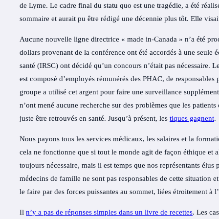
de Lyme. Le
cadre
final du statu quo est une tragédie, a été réali
sommaire
et aurait pu être rédigé une décennie plus tôt. Elle visa
Aucune nouvelle ligne directrice « made in-Canada » n’a été prod
dollars provenant de la conférence ont été accordés à une seule é
santé (IRSC) ont décidé qu’un concours n’était pas nécessaire. 
est composé d’employés rémunérés des PHAC, de responsables pro
groupe a utilisé cet argent pour faire une surveillance supplémenta
n’ont mené aucune recherche sur des problèmes que les patients e
juste être retrouvés en santé. Jusqu’à présent, les
tiques gagnent
.
Nous payons tous les services médicaux, les salaires et la form
cela ne fonctionne que si tout le monde agit de façon éthique et al
toujours nécessaire, mais il est temps que nos représentants élus p
médecins de famille ne sont pas responsables de cette situation et
le faire par des forces puissantes au sommet, liées étroitement à l’
Il
n’y a pas de réponses simples dans un livre de recettes
. Les ca